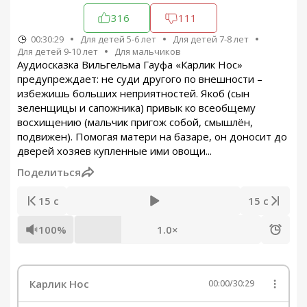
316
111
00:30:29
Для детей 5-6 лет
Для детей 7-8 лет
Для детей 9-10 лет
Для мальчиков
Аудиосказка Вильгельма Гауфа «Карлик Нос»
предупреждает: не суди другого по внешности –
избежишь больших неприятностей. Якоб (сын
зеленщицы и сапожника) привык ко всеобщему
восхищению (мальчик пригож собой, смышлён,
подвижен). Помогая матери на базаре, он доносит до
дверей хозяев купленные ими овощи...
Поделиться
15 с
15 с
100%
1.0×
Карлик Нос
00:00
/
30:29