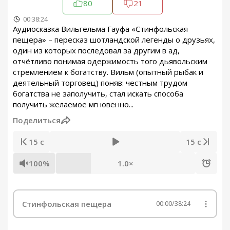
80
21
00:38:24
Аудиосказка Вильгельма Гауфа «Стинфольская
пещера» – пересказ шотландской легенды о друзьях,
один из которых последовал за другим в ад,
отчётливо понимая одержимость того дьявольским
стремлением к богатству. Вильм (опытный рыбак и
деятельный торговец) поняв: честным трудом
богатства не заполучить, стал искать способа
получить желаемое мгновенно...
Поделиться
15 с
15 с
100%
1.0×
Стинфольская пещера
00:00
/
38:24