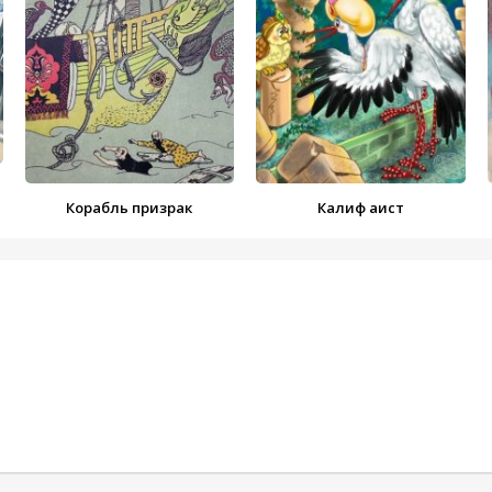
Корабль призрак
Калиф аист