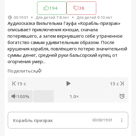
194
38
00:19:01
Для детей 7-8 лет
Для детей 9-10 лет
Аудиосказка Вильгельма Гауфа «Корабль-призрак»
описывает приключения юноши, сначала
потерявшего, а затем вернувшего себе утраченное
богатство самым удивительным образом. После
крушения корабля, повлёкшего потерю значительной
суммы денег, средней руки бальсорский купец от
огорчения умер...
Поделиться
15 с
15 с
100%
1.0×
Корабль призрак
00:00
/
19:01