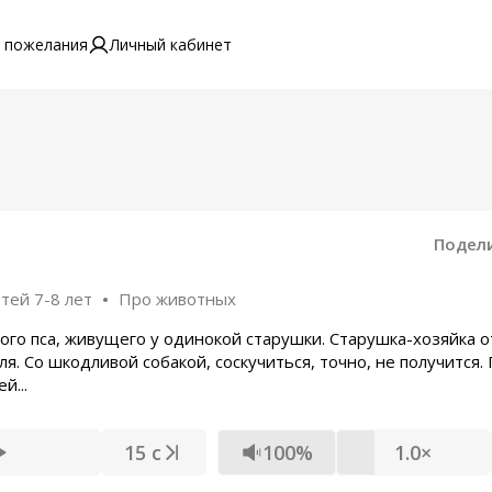
 пожелания
Личный кабинет
Подел
тей 7-8 лет
Про животных
вого пса, живущего у одинокой старушки. Старушка-хозяйка о
я. Со шкодливой собакой, соскучиться, точно, не получится.
й...
15 с
100%
1.0×