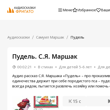
Меню
Избранное
Ваши
Аудиосказки
Самуил Маршак
Пудель
Пудель. С.Я. Маршак
00:02:21
В стихах
Для детей 5-6 лет
Для де
Аудио рассказ С.Я. Маршака «Пудель» – про проказли
одиночества держит при себе породистого пса – пудел
всегда рядом, пытается развлечь хозяйку или помочь е
15 с