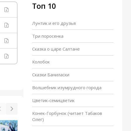
Топ 10
Лунтик и его друзья
Три поросенка
Сказка о царе Салтане
Колобок
Сказки Баниласки
Волшебник изумрудного города
Цветик-семицветик
Конек-Горбунок (читает Табаков
Олег)
Кот и лодыри