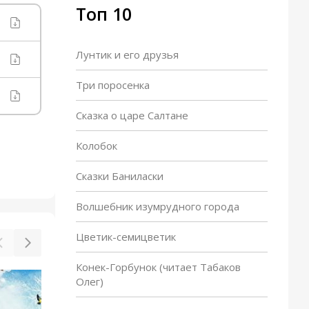
Топ 10
Лунтик и его друзья
Три поросенка
Сказка о царе Салтане
Колобок
Сказки Баниласки
Волшебник изумрудного города
Цветик-семицветик
Конек-Горбунок (читает Табаков
Олег)
Где обедал воробей