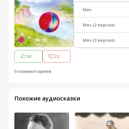
Мяч
Мяч (2 версия)
Мяч (3 версия)
58
22
0 комментариев
Похожие аудиосказки