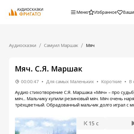
Меню
Избранное
Ваши
Аудиосказки
Самуил Маршак
Мяч
Мяч. С.Я. Маршак
00:00:47
Для самых Маленьких
Короткие
В 
Аудио стихотворение С.Я. Маршака «Мяч» – про судьб
мяч... Мальчику купили резиновый мяч. Мяч очень нар
трёхцветный. Обрадованный мальчик долго играл с мя
15 с