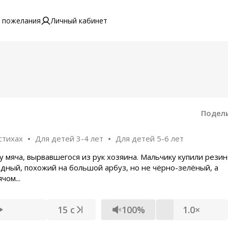
 пожелания
Личный кабинет
Подел
стихах
Для детей 3-4 лет
Для детей 5-6 лет
у мяча, вырвавшегося из рук хозяина. Мальчику купили рези
ядный, похожий на большой арбуз, но не чёрно-зелёный, а
чом...
15 с
100%
1.0×