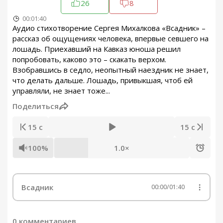
26
8
00:01:40
Аудио стихотворение Сергея Михалкова «Всадник» –
рассказ об ощущениях человека, впервые севшего на
лошадь. Приехавший на Кавказ юноша решил
попробовать, каково это – скакать верхом.
Взобравшись в седло, неопытный наездник не знает,
что делать дальше. Лошадь, привыкшая, чтоб ей
управляли, не знает тоже...
Поделиться
15 с
15 с
100%
1.0×
Всадник
00:00
/
01:40
0 комментариев