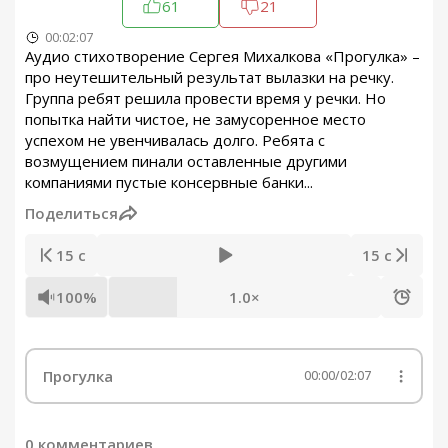
61
21
00:02:07
Аудио стихотворение Сергея Михалкова «Прогулка» –
про неутешительный результат вылазки на речку.
Группа ребят решила провести время у речки. Но
попытка найти чистое, не замусоренное место
успехом не увенчивалась долго. Ребята с
возмущением пинали оставленные другими
компаниями пустые консервные банки...
Поделиться
15 с
15 с
100%
1.0×
Прогулка
00:00
/
02:07
0 комментариев