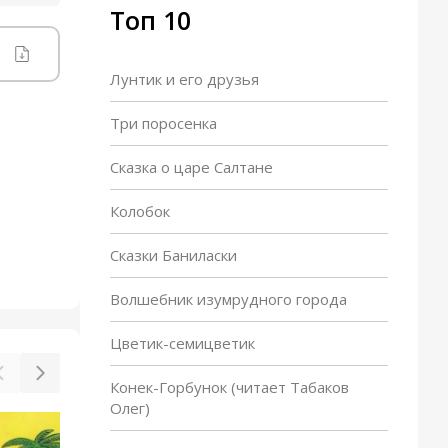
Топ 10
Лунтик и его друзья
Три поросенка
Сказка о царе Салтане
Колобок
Сказки Баниласки
Волшебник изумрудного города
Цветик-семицветик
Конек-Горбунок (читает Табаков
Олег)
Сила воли
Мы