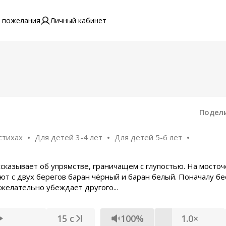
 пожелания
Личный кабинет
Подел
стихах
Для детей 3-4 лет
Для детей 5-6 лет
сказывает об упрямстве, граничащем с глупостью. На мосточ
ют с двух берегов баран чёрный и баран белый. Поначалу б
желательно убеждает другого...
15 с
100%
1.0×