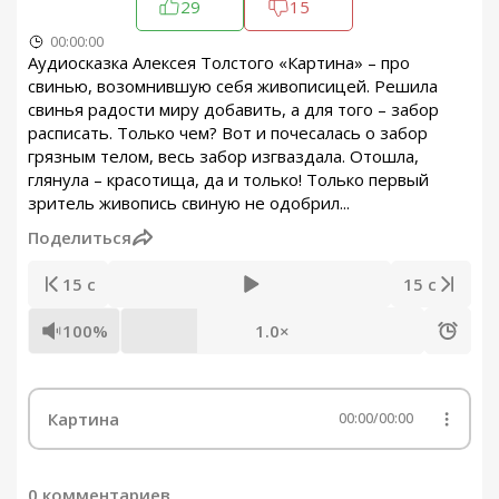
29
15
00:00:00
Аудиосказка Алексея Толстого «Картина» – про
свинью, возомнившую себя живописицей. Решила
свинья радости миру добавить, а для того – забор
расписать. Только чем? Вот и почесалась о забор
грязным телом, весь забор изгваздала. Отошла,
глянула – красотища, да и только! Только первый
зритель живопись свиную не одобрил...
Поделиться
15 с
15 с
100%
1.0×
Картина
00:00
/
00:00
0 комментариев