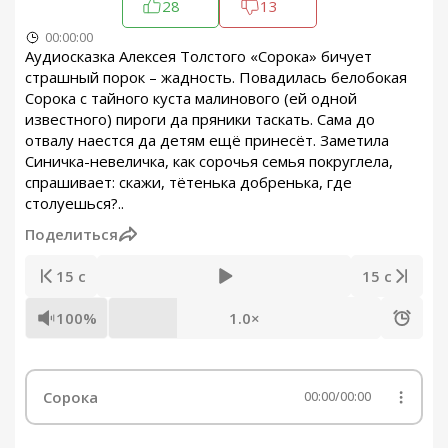
28
13
00:00:00
Аудиосказка Алексея Толстого «Сорока» бичует
страшный порок – жадность. Повадилась белобокая
Сорока с тайного куста малинового (ей одной
известного) пироги да пряники таскать. Сама до
отвалу наестся да детям ещё принесёт. Заметила
Синичка-невеличка, как сорочья семья покруглела,
спрашивает: скажи, тётенька добренька, где
столуешься?..
Поделиться
15 с
15 с
100%
1.0×
Сорока
00:00
/
00:00