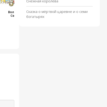
Снежная королева
Сказка о мёртвой царевне и о семи
Вольга и Микула
Селянинович
богатырях