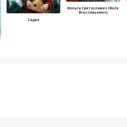
Вольга Святославич (Волх
Всеславьевич)
Садко