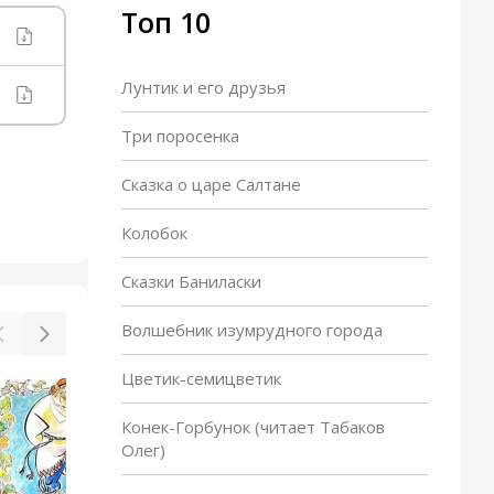
Топ 10
Лунтик и его друзья
Три поросенка
Сказка о царе Салтане
Колобок
Сказки Баниласки
Волшебник изумрудного города
Цветик-семицветик
Добрыня Никитич и Алеша
Попович
Конек-Горбунок (читает Табаков
Олег)