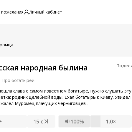
 пожелания
Личный кабинет
уромца
сская народная былина
Подел
Про богатырей
о пошла слава о самом известном богатыре, нужно слушать эту
етка: родник целебной воды. Ехал богатырь к Киеву. Увидел 
ожалел Муромец плачущих черниговцев...
15 с
100%
1.0×