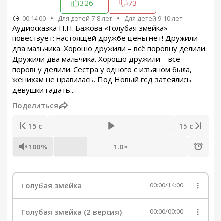
326
73
00:14:00
Для детей 7-8 лет
Для детей 9-10 лет
Аудиосказка П.П. Бажова «Голубая змейка»
повествует: настоящей дружбе цены нет! Дружили
два мальчика. Хорошо дружили – всё поровну делили.
Дружили два мальчика. Хорошо дружили – всё
поровну делили. Сестра у одного с изъяном была,
женихам не нравилась. Под Новый год затеялись
девушки гадать...
Поделиться
15 с
15 с
100%
1.0×
Голубая змейка
00:00
/
14:00
Голубая змейка (2 версия)
00:00
/
00:00