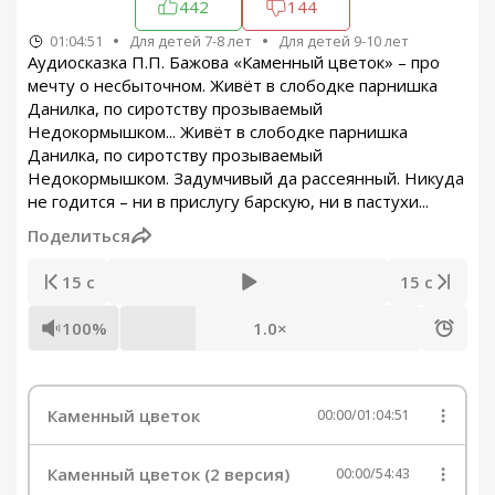
442
144
01:04:51
Для детей 7-8 лет
Для детей 9-10 лет
Аудиосказка П.П. Бажова «Каменный цветок» – про
мечту о несбыточном. Живёт в слободке парнишка
Данилка, по сиротству прозываемый
Недокормышком... Живёт в слободке парнишка
Данилка, по сиротству прозываемый
Недокормышком. Задумчивый да рассеянный. Никуда
не годится – ни в прислугу барскую, ни в пастухи...
Поделиться
15 с
15 с
100%
1.0×
Каменный цветок
00:00
/
01:04:51
Каменный цветок (2 версия)
00:00
/
54:43