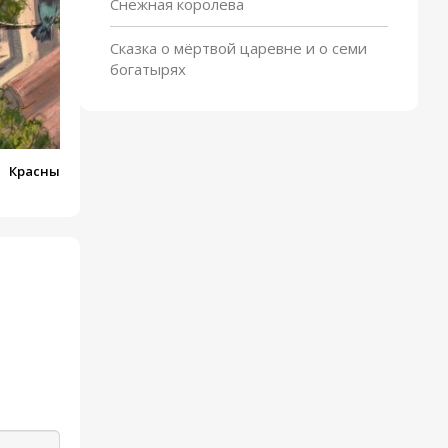
Снежная королева
Сказка о мёртвой царевне и о семи
богатырях
Красный шарик в синем
небе