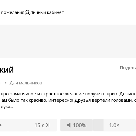
 пожелания
Личный кабинет
ский
Подел
т
Для мальчиков
 про заманчивое и страстное желание получить приз. Дениск
ам было так красиво, интересно! Друзья вертели головами, 
ука...
15 с
100%
1.0×