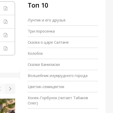
Топ 10
Лунтик и его друзья
Три поросенка
Сказка о царе Салтане
Колобок
Сказки Баниласки
Волшебник изумрудного города
Цветик-семицветик
Конек-Горбунок (читает Табаков
Олег)
Зеленчатые леопарды
З