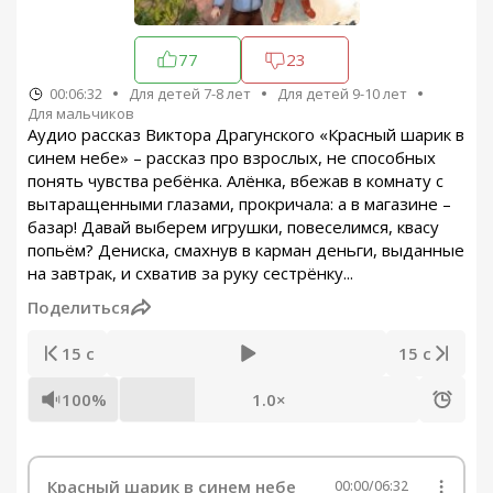
77
23
00:06:32
Для детей 7-8 лет
Для детей 9-10 лет
Для мальчиков
Аудио рассказ Виктора Драгунского «Красный шарик в
синем небе» – рассказ про взрослых, не способных
понять чувства ребёнка. Алёнка, вбежав в комнату с
вытаращенными глазами, прокричала: а в магазине –
базар! Давай выберем игрушки, повеселимся, квасу
попьём? Дениска, смахнув в карман деньги, выданные
на завтрак, и схватив за руку сестрёнку...
Поделиться
15 с
15 с
100%
1.0×
Красный шарик в синем небе
00:00
/
06:32