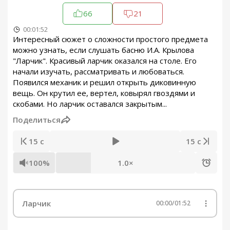
66
21
00:01:52
Интересный сюжет о сложности простого предмета
можно узнать, если слушать басню И.А. Крылова
"Ларчик". Красивый ларчик оказался на столе. Его
начали изучать, рассматривать и любоваться.
Появился механик и решил открыть диковинную
вещь. Он крутил ее, вертел, ковырял гвоздями и
скобами. Но ларчик оставался закрытым...
Поделиться
15 с
15 с
100%
1.0×
Ларчик
00:00
/
01:52