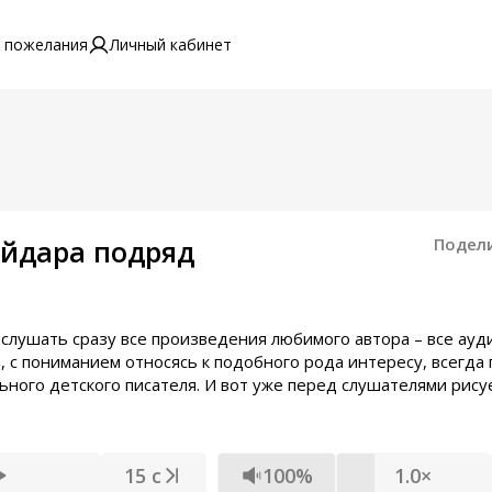
 пожелания
Личный кабинет
айдара подряд
Подел
рослушать сразу все произведения любимого автора – все ауд
, с пониманием относясь к подобного рода интересу, всегда 
ного детского писателя. И вот уже перед слушателями рису
15 с
100%
1.0×