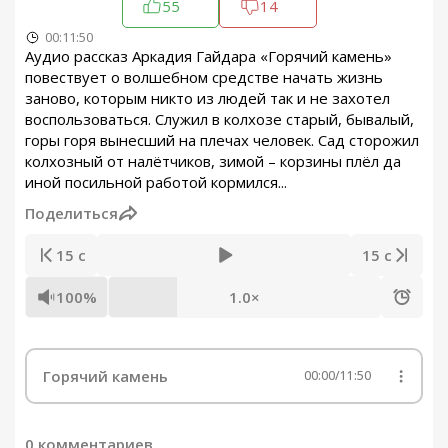
55
14
00:11:50
Аудио рассказ Аркадия Гайдара «Горячий камень»
повествует о волшебном средстве начать жизнь
заново, которым никто из людей так и не захотел
воспользоваться. Служил в колхозе старый, бывалый,
горы горя вынесший на плечах человек. Сад сторожил
колхозный от налётчиков, зимой – корзины плёл да
иной посильной работой кормился...
Поделиться
15 с
15 с
100%
1.0×
Горячий камень
00:00
/
11:50
0 комментариев