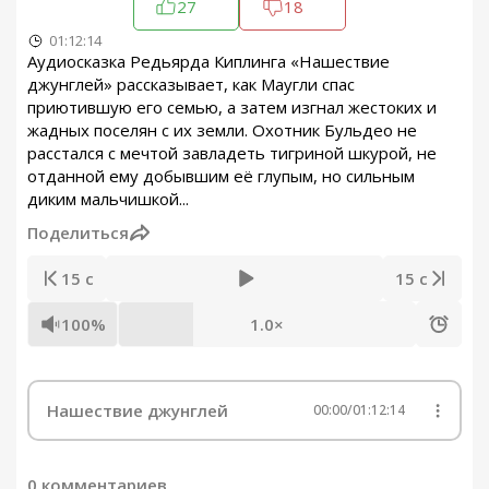
27
18
01:12:14
Аудиосказка Редьярда Киплинга «Нашествие
джунглей» рассказывает, как Маугли спас
приютившую его семью, а затем изгнал жестоких и
жадных поселян с их земли. Охотник Бульдео не
расстался с мечтой завладеть тигриной шкурой, не
отданной ему добывшим её глупым, но сильным
диким мальчишкой...
Поделиться
15 с
15 с
100%
1.0×
Нашествие джунглей
00:00
/
01:12:14
0 комментариев