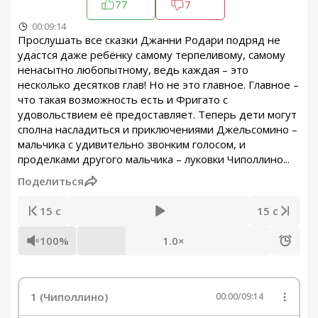
77
7
00:09:14
Прослушать все сказки Джанни Родари подряд не
удастся даже ребёнку самому терпеливому, самому
ненасытно любопытному, ведь каждая – это
несколько десятков глав! Но не это главное. Главное –
что такая возможность есть и Фригато с
удовольствием её предоставляет. Теперь дети могут
сполна насладиться и приключениями Джельсомино –
мальчика с удивительно звонким голосом, и
проделками другого мальчика – луковки Чиполлино...
Поделиться
15 с
15 с
100%
1.0×
1 (Чиполлино)
00:00
/
09:14