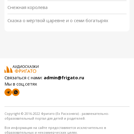
Снежная королева
Путешествие Голубой Стрелы.
00:00
/
05:43
Часть 5
Сказка о мёртвой царевне и о семи богатырях
Путешествие Голубой Стрелы.
00:00
/
05:39
Часть 6
Путешествие Голубой Стрелы.
00:00
/
16:30
Часть 7
Путешествие Голубой Стрелы.
00:00
/
09:14
Часть 8
Путешествие Голубой Стрелы.
Связаться с нами:
admin@frigato.ru
00:00
/
08:01
Часть 9
Мы в соц.сетях
Путешествие Голубой Стрелы.
00:00
/
13:27
Часть 10
Путешествие Голубой Стрелы.
00:00
/
09:04
Copyright © 2016-2022 Фригато (Ex Расконяга) - развлекательно-
Часть 11
образовательный портал для детей и родителей.
Путешествие Голубой Стрелы.
00:00
/
14:16
Вся информация на сайте предоставляется исключительно в
Часть 12
образовательных и некоммерческих целях.