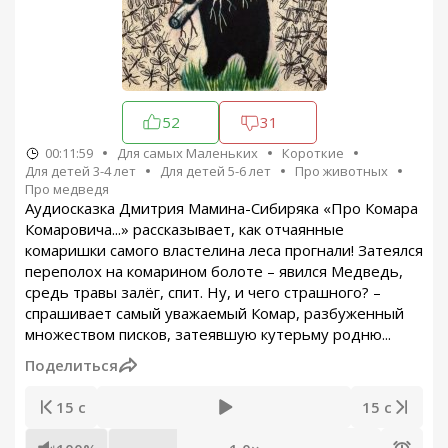
52
31
00:11:59
Для самых Маленьких
Короткие
Для детей 3-4 лет
Для детей 5-6 лет
Про животных
Про медведя
Аудиосказка Дмитрия Мамина-Сибиряка «Про Комара
Комаровича...» рассказывает, как отчаянные
комаришки самого властелина леса прогнали! Затеялся
переполох на комарином болоте – явился Медведь,
средь травы залёг, спит. Ну, и чего страшного? –
спрашивает самый уважаемый Комар, разбуженный
множеством писков, затеявшую кутерьму родню...
Поделиться
15 с
15 с